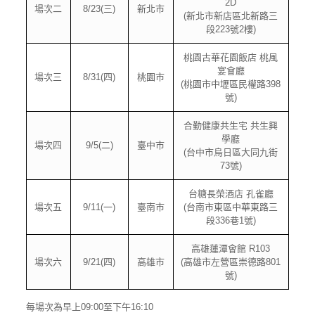
2D
場次二
8/23(三)
新北市
(新北市新店區北新路三
段223號2樓)
桃園古華花園飯店 桃風
宴會廳
場次三
8/31(四)
桃園市
(桃園市中壢區民權路398
號)
合勤健康共生宅 共生興
學廳
場次四
9/5(二)
臺中市
(台中市烏日區大同九街
73號)
台糖長榮酒店 孔雀廳
場次五
9/11(一)
臺南市
(台南市東區中華東路三
段336巷1號)
高雄蓮潭會館 R103
場次六
9/21(四)
高雄市
(高雄市左營區崇德路801
號)
每場次為早上09:00至下午16:10