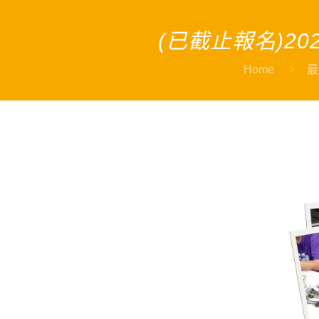
(已截止報名)2
Home
最