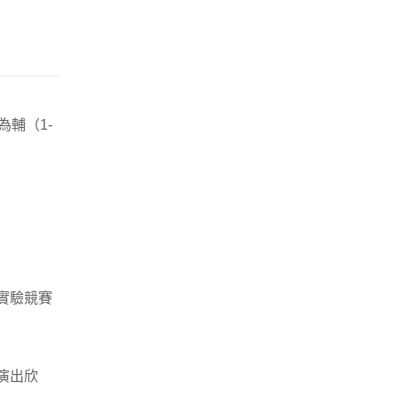
輔（1-
實驗競賽
演出欣