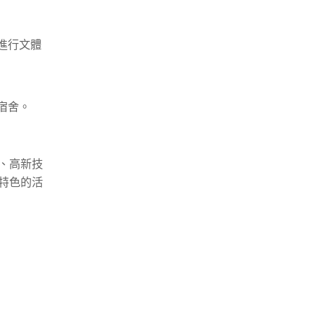
進行文體
宿舍。
、高新技
特色的活