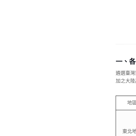
一、各
遴選臺灣
加之大陸
地
東北