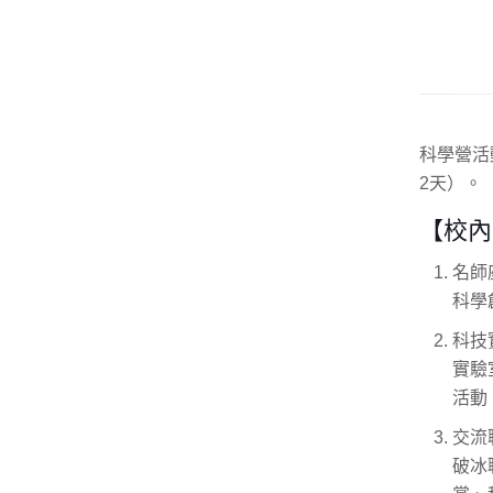
科學營活
2天）。
【校內
名師
科學
科技
實驗
活動
交流
破冰