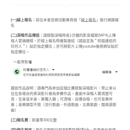
(一)線上報名：
前往本會官網活動專頁按「
線上報名
」進行網路報
名
(二)演唱作品傳送：
請錄製演唱時長1分鐘的影音檔案(MP4)上傳
個人雲端硬碟，於線上報名時複製連結（請設定為＂知道連結的
任何人＂）貼於指定欄位；亦可將影片上傳youtube後將網址貼於
指定欄位。
選拔作品說明：請專門為參加這個比賽錄製演唱影片，禁止拿以
往在各場合的表演影片做為參賽作品，畫面中演唱人需清楚可
見、全身或半身、單獨入鏡；可清唱、自彈自唱，也可音樂伴
奏；音樂類型不限（流行歌曲、外語歌曲、古典歌劇、閩南語歌
曲）
(三)報名費：
新臺幣300元整
(四)報名程序：
報名日期即日起至
5
月
31
日
(
五
)
止
，有意參加者請