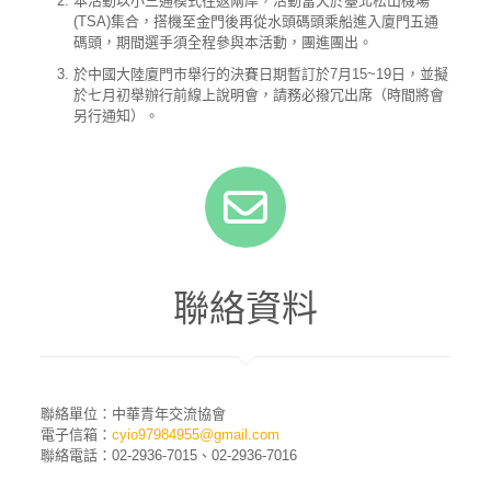
本活動以小三通模式往返兩岸，活動當天於臺北松山機場
(TSA)集合，搭機至金門後再從水頭碼頭乘船進入廈門五通
碼頭，期間選手須全程參與本活動，團進團出。
於中國大陸廈門市舉行的決賽日期暫訂於7月15~19日，並擬
於七月初舉辦行前線上說明會，請務必撥冗出席（時間將會
另行通知）。
聯絡資料
聯絡單位：中華青年交流協會
電子信箱：
cyio97984955@gmail.com
聯絡電話：02-2936-7015、02-2936-7016