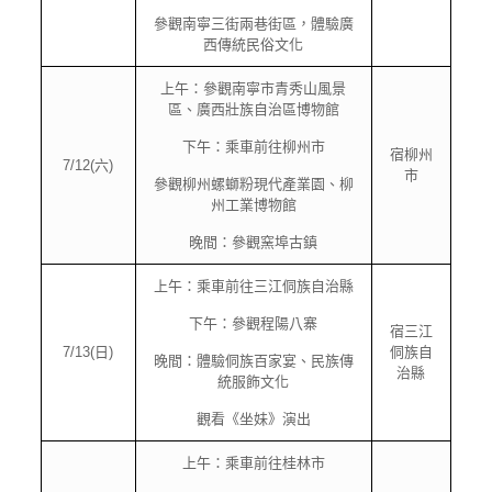
參觀南寧三街兩巷街區，體驗廣
西傳統民俗文化
上午：參觀南寧市青秀山風景
區、廣西壯族自治區博物館
下午：乘車前往柳州市
宿柳州
7/12(六)
市
參觀柳州螺螄粉現代產業園、柳
州工業博物館
晚間：參觀窯埠古鎮
上午：乘車前往三江侗族自治縣
下午：參觀程陽八寨
宿三江
7/13(日)
侗族自
晚間：體驗侗族百家宴、民族傳
治縣
統服飾文化
觀看《坐妹》演出
上午：乘車前往桂林市