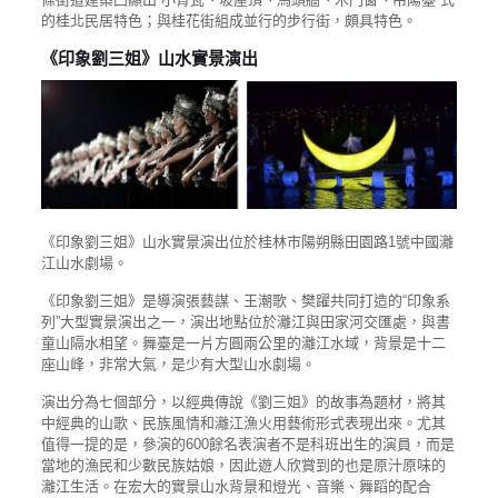
的桂北民居特色；與桂花街組成並行的步行街，頗具特色。
《印象劉三姐》山水實景演出
《印象劉三姐》山水實景演出位於桂林市陽朔縣田園路1號中國灕
江山水劇場。
《印象劉三姐》是導演張藝謀、王潮歌、樊躍共同打造的“印象系
列”大型實景演出之一，演出地點位於灕江與田家河交匯處，與書
童山隔水相望。舞臺是一片方圓兩公里的灕江水域，背景是十二
座山峰，非常大氣，是少有大型山水劇場。
演出分為七個部分，以經典傳說《劉三姐》的故事為題材，將其
中經典的山歌、民族風情和灕江漁火用藝術形式表現出來。尤其
值得一提的是，參演的600餘名表演者不是科班出生的演員，而是
當地的漁民和少數民族姑娘，因此遊人欣賞到的也是原汁原味的
灕江生活。在宏大的實景山水背景和燈光、音樂、舞蹈的配合