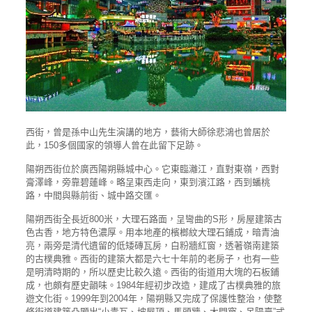
西街，曾是孫中山先生演講的地方，藝術大師徐悲鴻也曾居於
此，150多個國家的領導人曾在此留下足跡。
陽朔西街位於廣西陽朔縣城中心。它東臨灕江，直對東嶺，西對
膏澤峰，旁靠碧蓮峰。略呈東西走向，東到濱江路，西到蟠桃
路，中間與縣前街、城中路交匯。
陽朔西街全長近800米，大理石路面，呈彎曲的S形，房屋建築古
色古香，地方特色濃厚。用本地產的檳榔紋大理石鋪成，暗青油
亮，兩旁是清代遺留的低矮磚瓦房，白粉牆紅窗，透著嶺南建築
的古樸典雅。西街的建築大都是六七十年前的老房子，也有一些
是明清時期的，所以歷史比較久遠。西街的街道用大塊的石板鋪
成，也頗有歷史韻味。1984年經初步改造，建成了古樸典雅的旅
遊文化街。1999年到2004年，陽朔縣又完成了保護性整治，使整
條街道建築凸顯出“小青瓦、坡屋頂、馬頭牆、木門窗、吊陽臺”式