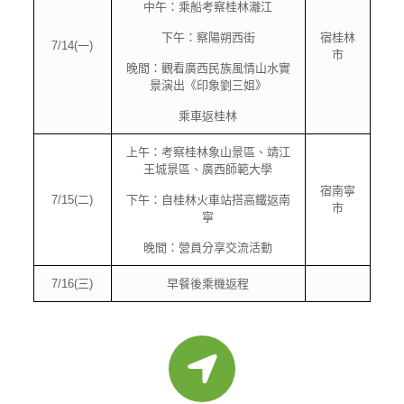
中午：乘船考察桂林灕江
下午：察陽朔西街
宿桂林
7/14(一)
市
晚間：觀看廣西民族風情山水實
景演出《印象劉三姐》
乘車返桂林
上午：考察桂林象山景區、靖江
王城景區、廣西師範大學
宿南寧
7/15(二)
下午：自桂林火車站搭高鐵返南
市
寧
晚間：營員分享交流活動
7/16(三)
早餐後乘機返程