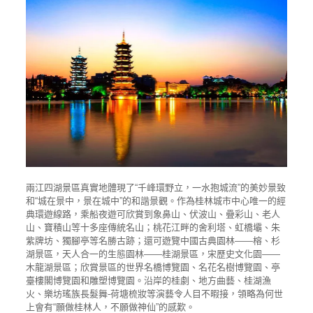
兩江四湖景區真實地體現了“千峰環野立，一水抱城流”的美妙景致
和“城在景中，景在城中”的和諧景觀。作為桂林城市中心唯一的經
典環遊線路，乘船夜遊可欣賞到象鼻山、伏波山、疊彩山、老人
山、寶積山等十多座傳統名山；桃花江畔的舍利塔、虹橋壩、朱
紫牌坊、獨腳亭等名勝古跡；還可遊覽中國古典園林——榕、杉
湖景區，天人合一的生態園林——桂湖景區，宋歷史文化園——
木龍湖景區；欣賞景區的世界名橋博覽園、名花名樹博覽園、亭
臺樓閣博覽園和雕塑博覽園。沿岸的桂劇、地方曲藝、桂湖漁
火、樂坊瑤族長髮舞-荷塘梳妝等演藝令人目不暇接，領略為何世
上會有“願做桂林人，不願做神仙”的感歎。