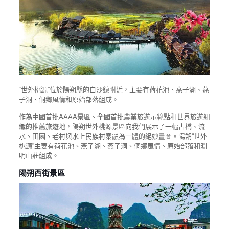
“世外桃源”位於陽朔縣的白沙鎮附近，主要有荷花池、燕子湖、燕
子洞、侗鄉風情和原始部落組成。
作為中國首批AAAA景區、全國首批農業旅遊示範點和世界旅遊組
織的推薦旅遊地，陽朔世外桃源景區向我們展示了一幅古橋、流
水、田園、老村與水上民族村寨融為一體的絕妙畫圖。陽朔“世外
桃源”主要有荷花池、燕子湖、燕子洞、侗鄉風情、原始部落和淵
明山莊組成。
陽朔西街景區