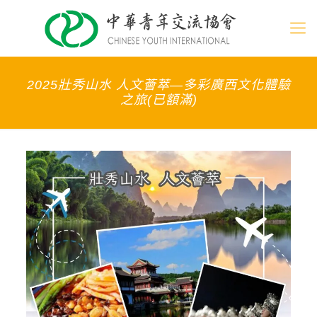
2025壯秀山水 人文薈萃—多彩廣西文化體驗
之旅(已額滿)