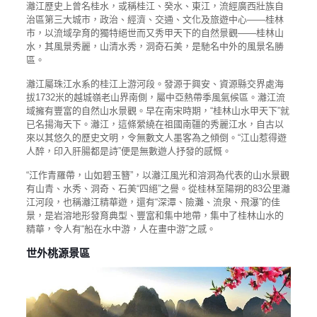
灕江歷史上曾名桂水，或稱桂江、癸水、東江，流經廣西壯族自
治區第三大城市，政治、經濟、交通、文化及旅遊中心——桂林
市，以流域孕育的獨特絕世而又秀甲天下的自然景觀——桂林山
水，其風景秀麗，山清水秀，洞奇石美，是馳名中外的風景名勝
區。
灕江屬珠江水系的桂江上游河段。發源于興安、資源縣交界處海
拔1732米的越城嶺老山界南側，屬中亞熱帶季風氣候區。灕江流
域擁有豐富的自然山水景觀。早在南宋時期，“桂林山水甲天下”就
已名揚海天下。灕江，這條縈繞在祖國南疆的秀麗江水，自古以
來以其悠久的歷史文明，令無數文人墨客為之傾倒。“江山惹得遊
人醉，印入肝腸都是詩”便是無數遊人抒發的感慨。
“江作青羅帶，山如碧玉簪”，以灕江風光和溶洞為代表的山水景觀
有山青、水秀、洞奇、石美“四絕”之譽。從桂林至陽朔的83公里灕
江河段，也稱灕江精華遊，還有“深潭、險灘、流泉、飛瀑”的佳
景，是岩溶地形發育典型、豐富和集中地帶，集中了桂林山水的
精華，令人有“船在水中游，人在畫中游”之感。
世外桃源景區