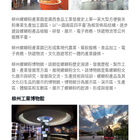
柳州螺螄粉產業園是廣西食品工業發展史上第一家大型方便裝米
粉專業生產加工園區。以“一園兩區四平臺”為框架佈局結構，逐步
建設螺螄粉產品檢驗、研發、展示、電子商務、快遞物流等公共
服務平臺。
柳州螺螄粉產業園已形成集現代農業、餐飲服務、食品加工、電
子商務、快遞物流、文化旅遊等於一體的產業鏈條。
柳州螺螄粉博物館，該館從螺螄粉歷史淵源、發展歷程、製作工
藝、產業發展等方面，展現螺螄粉文化。該博物館是集螺螄粉文
化展示與研究、發展與交流、生產技術與培訓、螺螄粉產品及其
文化衍生品的展示的博物館。博物館分為展示區、演示區、生產
區、體驗區和互動區，展示了螺螄粉的起源、形成與發展。
柳州工業博物館