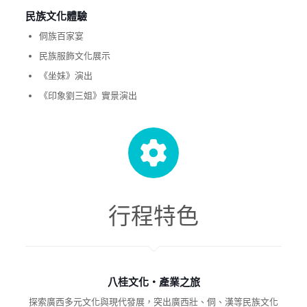
民族文化體驗
侗族百家宴
民族服飾文化展示
《坐妹》演出
《印象劉三姐》實景演出
行程特色
八桂文化・產業之旅
探索廣西多元文化與現代發展，突出廣西壯、侗、漢等民族文化