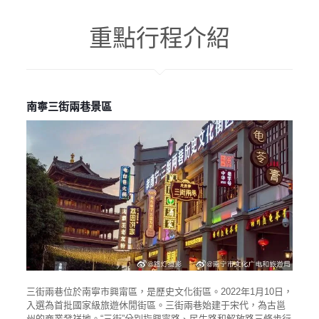
重點行程介紹
南寧三街兩巷景區
三街兩巷位於南寧市興甯區，是歷史文化街區。2022年1月10日，
入選為首批國家級旅遊休閒街區。三街兩巷始建于宋代，為古邕
州的商業發祥地。“三街”分別指興甯路、民生路和解放路三條步行