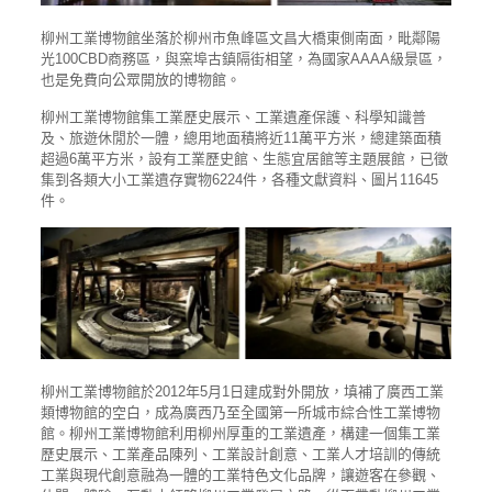
柳州工業博物館坐落於柳州市魚峰區文昌大橋東側南面，毗鄰陽
光100CBD商務區，與窯埠古鎮隔街相望，為國家AAAA級景區，
也是免費向公眾開放的博物館。
柳州工業博物館集工業歷史展示、工業遺產保護、科學知識普
及、旅遊休閒於一體，總用地面積將近11萬平方米，總建築面積
超過6萬平方米，設有工業歷史館、生態宜居館等主題展館，已徵
集到各類大小工業遺存實物6224件，各種文獻資料、圖片11645
件。
柳州工業博物館於2012年5月1日建成對外開放，填補了廣西工業
類博物館的空白，成為廣西乃至全國第一所城市綜合性工業博物
館。柳州工業博物館利用柳州厚重的工業遺產，構建一個集工業
歷史展示、工業產品陳列、工業設計創意、工業人才培訓的傳統
工業與現代創意融為一體的工業特色文化品牌，讓遊客在參觀、