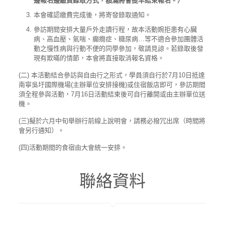
邊報名邊繳費錄取方式，額滿將會提早結束報名。）
本會確認繳費完成後，將寄發錄取通知。
參訪期間安排大量戶外走讀行程，故本活動婉拒患有心臟
病、高血壓、氣喘、癲癇症、糖尿病…等不適合參加團體活
動之慢性病與行動不便的同學參加，敬請見諒。若錄取後發
現有欺暪的情節，本會將直接取消報名資格。
(二) 本活動結合參訪與自由行之形式，學員須自行於7月10日抵達
南寧吳圩國際機場(主辦單位安排接機)或住宿飯店即可，參訪期間
須全程參與活動，7月16日活動結束後可自行離開或由主辦單位送
機。
(三)擬於六月中旬舉辦行前線上說明會，請務必撥冗出席（時間將
會另行通知）。
(四)活動期間的食宿由大會統一安排。
聯絡資料