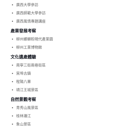
廣西大學參訪
廣西師範大學參訪
廣西風情專題講座
產業發展考察
柳州螺螄粉現代產業園
柳州工業博物館
文化遺產體驗
南寧三街兩巷街區
窯埠古鎮
程陽八寨
靖江王城景區
自然景觀考察
青秀山風景區
桂林灕江
象山景區