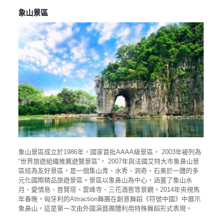
象山景區
象山景區成立於1986年，國家首批AAAA級景區， 2003年被列為
“世界旅遊組織推薦遊覽景區”， 2007年與法國艾特大市象鼻山景
區結為友好景區，是一個集山青、水秀、洞奇、石美於一體的多
元化國際精品旅遊景區。景區以象鼻山為中心，涵蓋了象山水
月、愛情島、普賢塔、雲峰寺、三花酒窖等景觀。2014年央視馬
年春晚，匈牙利的Attraction舞團在創意舞蹈《符號中國》中展示
象鼻山，這是第一次由外國演藝團體利用特殊舞蹈形式表現。