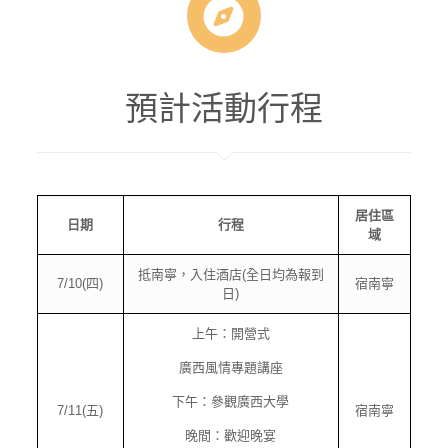
預計活動行程
居住區
日期
行程
域
抵南寧，入住酒店(全日均為報到
7/10(四)
宿南寧
日)
上午：開營式
廣西風情專題講座
下午：參觀廣西大學
7/11(五)
宿南寧
晚間：歡迎晚宴