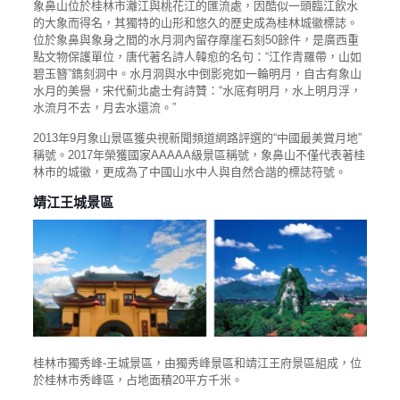
象鼻山位於桂林市灕江與桃花江的匯流處，因酷似一頭臨江飲水
的大象而得名，其獨特的山形和悠久的歷史成為桂林城徽標誌。
位於象鼻與象身之間的水月洞內留存摩崖石刻50餘件，是廣西重
點文物保護單位，唐代著名詩人韓愈的名句：“江作青羅帶，山如
碧玉簪”鐫刻洞中。水月洞與水中倒影宛如一輪明月，自古有象山
水月的美譽，宋代薊北處士有詩贊：“水底有明月，水上明月浮，
水流月不去，月去水還流。”
2013年9月象山景區獲央視新聞頻道網路評選的“中國最美賞月地”
稱號。2017年榮獲國家AAAAA級景區稱號，象鼻山不僅代表著桂
林市的城徽，更成為了中國山水中人與自然合諧的標誌符號。
靖江王城景區
桂林市獨秀峰-王城景區，由獨秀峰景區和靖江王府景區組成，位
於桂林市秀峰區，占地面積20平方千米。