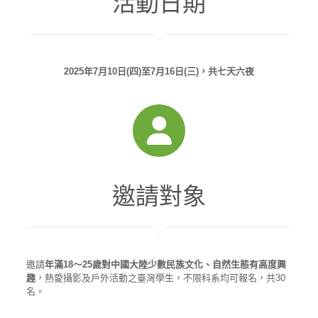
活動日期
2025
年
7
月
10
日
(
四
)
至
7
月
16
日
(
三
)
，共七天六夜
邀請對象
邀請
年滿
18～25歲對中國大陸少數民族文化、自然生態有高度興
趣
，熱愛攝影及戶外活動之臺灣學生，不限科系均可報名，共30
名。