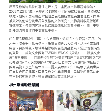
廣西民族博物館位於邕江之畔，是一座民族文化專題博物館，
2008年12月建成，占地面積130畝，建築面積3.3萬㎡。博物館以
收藏、研究和展示廣西12個世居民族傳統文化為主要任務，同時
兼顧對其他省份及世界各民族的文化研究、文物資料收藏保護和
宣傳展示，是廣西民族文化保護與傳承的重要機構、中國—東盟
對外交流與合作的重要文化平臺。
館內藏品5萬餘件（套），包含銅鼓、紡織品、金銀器、石器、竹
木器、陶瓷器、化石標本、紙質文物等八大類別，基本形成系統
完備、民族特色、地域特點鮮明的民族藏品體系。常設“穿越時空
的鼓聲——銅鼓文化陳列”“BEIXNUENGX（貝儂）——壯族文化
展”“昨日重現——百年老物件展”“壯美家園陳列”“霓裳羽衣陳列”“匠
心神韻陳列”“和諧樂章陳列”“左江花山岩畫文化景觀陳列”8個固定
陳列展覽，及室外展示區——露天展示園，集中展示了廣西世居
民族特色民居建築，開展民族文化非遺展演，是博物館展示功能
在室外的動態延伸，豐富觀眾的民族文化體驗。
柳州螺螄粉產業園