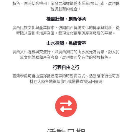
特色，同時結合柳州工業發展和螺螄粉產業等現代元素，展現傳
統與創新的融合。
桂風壯韻・創新傳承
廣西民族文化與產業探索，強調廣西傳統文化的傳承與創新，從
程陽八寨到柳州產業園，體現文化傳承與產業發展的平衡。
山水桂韻・民族薈萃
廣西文化體驗與交流行，以廣西獨特的山水風光為背景，融入民
族文化體驗和產業考察，展現廣西全方位的發展特色。
行程自由之行
臺灣學員可自由選擇抵達南寧的時間與方式、活動結束後也可安
排在大陸各地繼續旅行或選擇直接返回臺灣