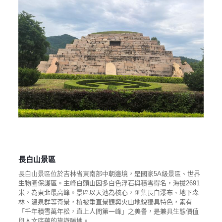
長白山景區
長白山景區位於吉林省東南部中朝邊境，是國家5A級景區、世界
生物圈保護區。主峰白頭山因多白色浮石與積雪得名，海拔2691
米，為東北最高峰。景區以天池為核心，匯集長白瀑布、地下森
林、溫泉群等奇景，植被垂直景觀與火山地貌獨具特色，素有
「千年積雪萬年松，直上人間第一峰」之美譽，是兼具生態價值
與人文底蘊的旅遊勝地。