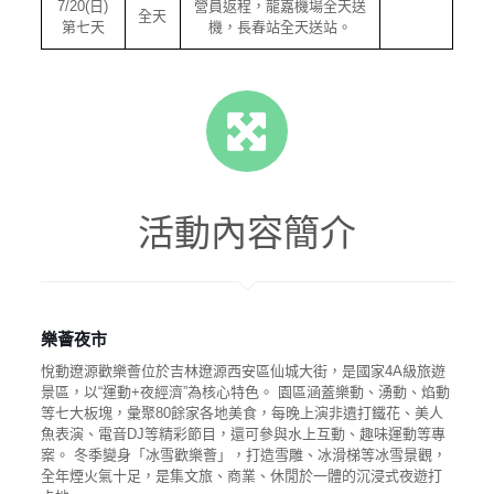
7/20(日)
營員返程，龍嘉機場全天送
全天
第七天
機，長春站全天送站。
活動內容簡介
樂薈夜市
悅動遼源歡樂薈位於吉林遼源西安區仙城大街，是國家4A級旅遊
景區，以“運動+夜經濟”為核心特色。 園區涵蓋樂動、湧動、焰動
等七大板塊，彙聚80餘家各地美食，每晚上演非遺打鐵花、美人
魚表演、電音DJ等精彩節目，還可參與水上互動、趣味運動等專
案。 冬季變身「冰雪歡樂薈」，打造雪雕、冰滑梯等冰雪景觀，
全年煙火氣十足，是集文旅、商業、休閒於一體的沉浸式夜遊打