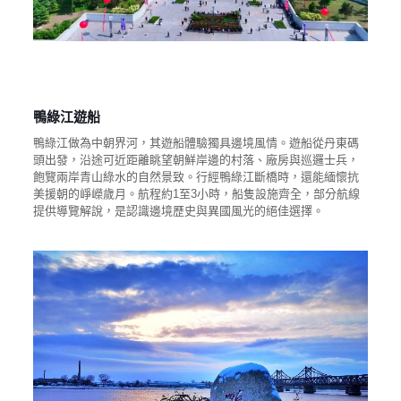
鴨綠江遊船
鴨綠江做為中朝界河，其遊船體驗獨具邊境風情。遊船從丹東碼
頭出發，沿途可近距離眺望朝鮮岸邊的村落、廠房與巡邏士兵，
飽覽兩岸青山綠水的自然景致。行經鴨綠江斷橋時，還能緬懷抗
美援朝的崢嶸歲月。航程約1至3小時，船隻設施齊全，部分航線
提供導覽解說，是認識邊境歷史與異國風光的絕佳選擇。