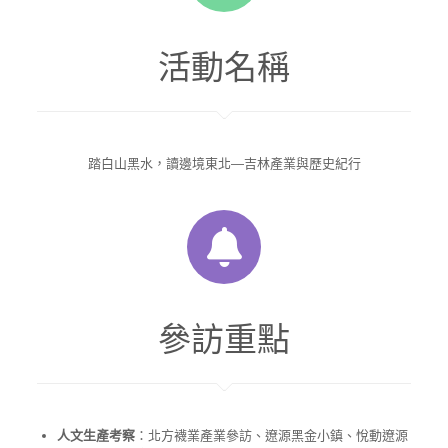
活動名稱
踏白山黑水，讀邊境東北—吉林產業與歷史紀行
參訪重點
人文生產考察
：北方襪業產業參訪、遼源黑金小鎮、悅動遼源