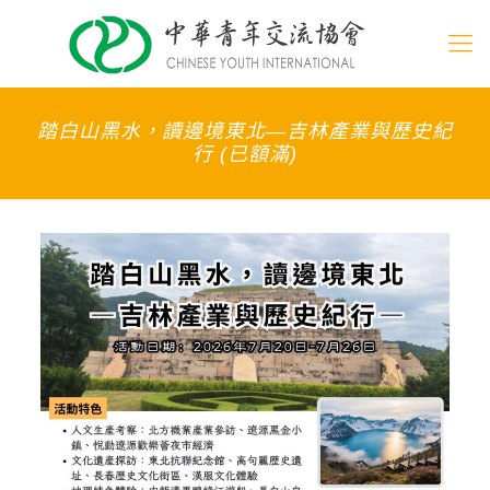
踏白山黑水，讀邊境東北—吉林產業與歷史紀
行 (已額滿)