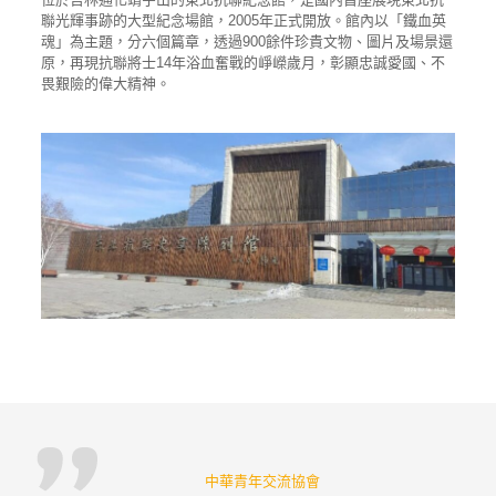
聯光輝事跡的大型紀念場館，2005年正式開放。館內以「鐵血英
魂」為主題，分六個篇章，透過900餘件珍貴文物、圖片及場景還
原，再現抗聯將士14年浴血奮戰的崢嶸歲月，彰顯忠誠愛國、不
畏艱險的偉大精神。
中華青年交流協會