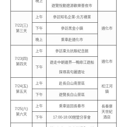
晚上
遊覽悅動遼源歡樂薈夜市
上午
參訪知名企業-北方襪業
7/22(三)
下午
參訪黑金小鎮
通化市
第三天
晚上
乘車赴通化市
上午
參訪東北抗聯紀念館
7/23(四)
通化市
遊走中朝邊界—鴨綠江遊船
第四天
下午
探尋高句麗遺址
上午
赴長白山南景區
7/24(五)
松江河
第五天
鎮
下午
遊覽長白山景區
上午
乘車返回長春市
長春摩
7/25(六)
天世紀
第六天
酒店
下午
17:00-18:00閉營分享會