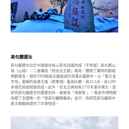
高句麗遺址
高句麗遺址‌位於中國遺址核心區包括‌國內城‌（平地城）與‌丸都山
城‌（山城），二者構成「附合式王都」格局，體現了獨特的都城
規劃理念。現存7000餘座古墓組成的‌洞溝古墓群‌中，以「東方金
字塔」著稱的‌長壽王陵‌（將軍墳）最為壯觀，高13.1米，由1100
多塊花崗岩砌築而成。此外，‌好太王碑‌刻有1775字漢字碑文，是
研究高句麗歷史的重要史料，被譽為「海東第 」。集安市博物館
收藏了全國唯一的「晉高句驪歸義侯」金印，為研究高句麗與中
原王朝關係提供了珍貴物證。