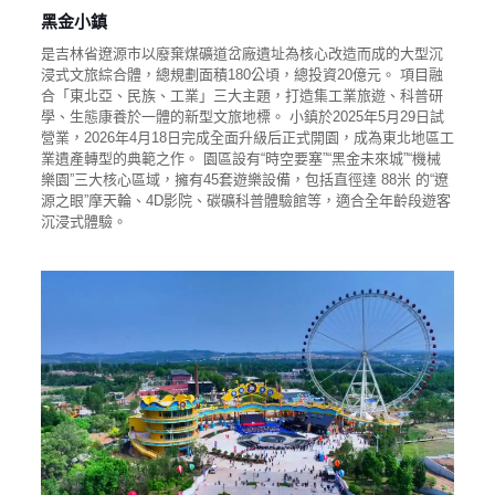
黑金小鎮
是吉林省遼源市以廢棄煤礦道岔廠遺址為核心改造而成的大型沉
浸式文旅綜合體，總規劃面積180公頃，總投資20億元。 項目融
合「東北亞、民族、工業」三大主題，打造集工業旅遊、科普研
學、生態康養於一體的新型文旅地標。 小鎮於2025年5月29日試
營業，2026年4月18日完成全面升級后正式開園，成為東北地區工
業遺產轉型的典範之作。 園區設有“時空要塞”“黑金未來城”“機械
樂園”三大核心區域，擁有45套遊樂設備，包括直徑達 88米 的“遼
源之眼”摩天輪、4D影院、碳礦科普體驗館等，適合全年齡段遊客
沉浸式體驗。