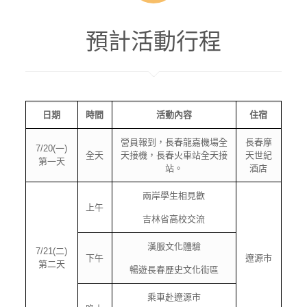
預計活動行程
日期
時間
活動內容
住宿
營員報到，長春龍嘉機場全
長春摩
7/20(一)
全天
天接機，長春火車站全天接
天世紀
第一天
站。
酒店
兩岸學生相見歡
上午
吉林省高校交流
漢服文化體驗
7/21(二)
下午
遼源市
第二天
暢遊長春歷史文化街區
乘車赴遼源市