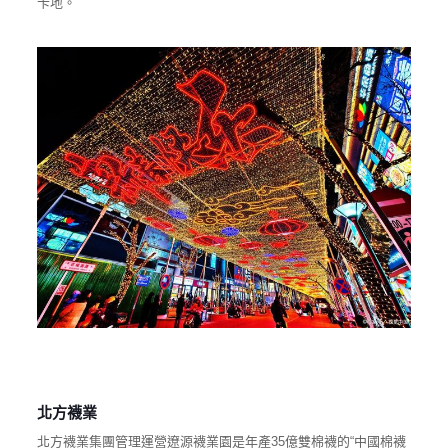
卡地。
北方襪業
北方襪業集團管理運營遼源襪業園是年產35億雙棉襪的“中國棉襪