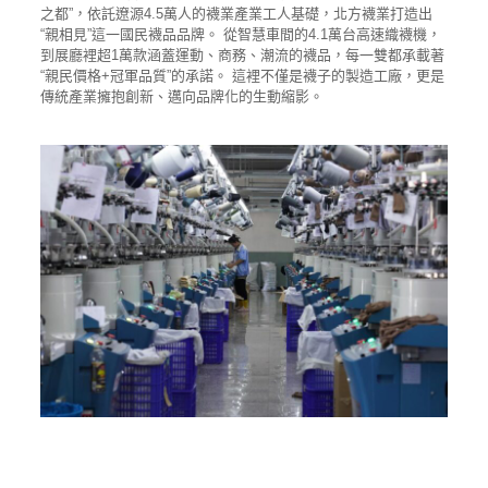
之都”，依託遼源4.5萬人的襪業產業工人基礎，北方襪業打造出
“親相見”這一國民襪品品牌。 從智慧車間的4.1萬台高速織襪機，
到展廳裡超1萬款涵蓋運動、商務、潮流的襪品，每一雙都承載著
“親民價格+冠軍品質”的承諾。 這裡不僅是襪子的製造工廠，更是
傳統產業擁抱創新、邁向品牌化的生動縮影。