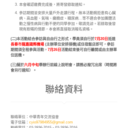
本會確認繳費完成後，將寄發錄取通知。
參訪期間並安排大量戶外走讀行程，故本活動婉拒患有心臟
病、高血壓、氣喘、癲癇症、糖尿病…等不適合參加團體活
動之慢性病與行動不便的同學參加，敬請見諒。若錄取後發
現有欺暪的情節，本會將直接取消報名資格。
(二)本活動結合參訪與自由行之形式，學員須自行於
7月20日
抵達
長春市龍嘉國際機場
(主辦單位安排接機)或住宿飯店即可，參訪
期間須全程參與活動，
7月26日
活動結束後可自行離開或由主辦單
位送機。
(三)擬於
六月中旬
舉辦行前線上說明會，請務必撥冗出席（時間將
會另行通知）。
聯絡資料
聯絡單位：中華青年交流協會
電子信箱：
cyio97984955@gmail.com
聯絡電話：02-2936-7015、02-2936-7016