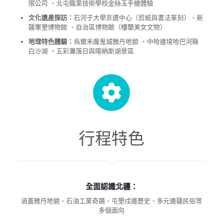
限公司 、北屯職業技術學校金絲玉手繪體驗
文化遺產探訪：
石河子大學非遺中心（剪紙與書法篆刻）、新
疆軍墾博物館 、自治區博物館（樓蘭美女文物）
地理特色體驗：
烏爾禾魔鬼城雅丹地貌 、中哈邊境哈巴河縣
白沙湖 、五彩灘落日與喀納斯湖景區
行程特色
全面認識北疆：
涵蓋雅丹地貌、石油工業奇蹟、屯墾戍邊歷史、多元邊疆民俗等
多個面向