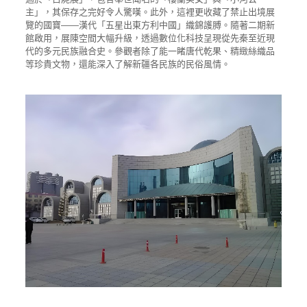
主」，其保存之完好令人驚嘆。此外，這裡更收藏了禁止出境展
覽的國寶——漢代「五星出東方利中國」織錦護膊。隨著二期新
館啟用，展陳空間大幅升級，透過數位化科技呈現從先秦至近現
代的多元民族融合史。參觀者除了能一睹唐代乾果、精緻絲織品
等珍貴文物，還能深入了解新疆各民族的民俗風情。