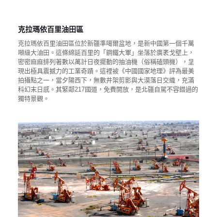
克拉瑪依百里油田區
克拉瑪依百里油田區位於新疆準噶爾盆地，是新中國第一個千萬
噸級大油田。這條綿延百里的「鋼鐵大軍」坐落於廣袤戈壁上，
密密麻麻排列著數以萬計日夜擺動的抽油機（俗稱磕頭機），呈
現出極具震撼力的工業奇蹟。這裡被《中國國家地理》評為最美
拍攝點之一，當夕陽西下，無數井架剪影與大漠落日交織，充滿
科幻末日感。其緊鄰217國道，免費開放，是北疆自駕不容錯過的
獨特景觀。