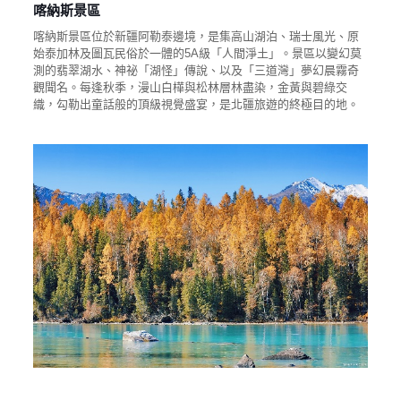
喀納斯景區
喀納斯景區位於新疆阿勒泰邊境，是集高山湖泊、瑞士風光、原
始泰加林及圖瓦民俗於一體的5A級「人間淨土」。景區以變幻莫
測的翡翠湖水、神祕「湖怪」傳說、以及「三道灣」夢幻晨霧奇
觀聞名。每逢秋季，漫山白樺與松林層林盡染，金黃與碧綠交
織，勾勒出童話般的頂級視覺盛宴，是北疆旅遊的終極目的地。