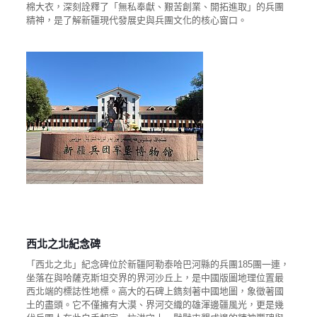
棉大衣，深刻詮釋了「無私奉獻、艱苦創業、開拓進取」的兵團
精神，是了解新疆現代發展史與兵團文化的核心窗口。
西北之北紀念碑
「西北之北」紀念碑位於新疆阿勒泰哈巴河縣的兵團185團一連，
坐落在與哈薩克斯坦交界的界河沙丘上，是中國版圖地理位置最
西北端的標誌性地標。高大的石碑上鐫刻著中國地圖，象徵著國
土的盡頭。它不僅擁有大漠、界河交織的雄渾邊疆風光，更是幾