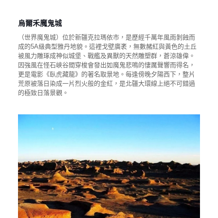
烏爾禾魔鬼城
（世界魔鬼城）位於新疆克拉瑪依市，是歷經千萬年風雨剝蝕而
成的5A級典型雅丹地貌。這裡戈壁廣袤，無數赭紅與黃色的土丘
被風力雕琢成神似城堡、戰艦及異獸的天然雕塑群，蒼涼雄偉。
因強風在怪石峽谷間穿梭會發出如魔鬼悲鳴的悽厲聲響而得名，
更是電影《臥虎藏龍》的著名取景地。每逢傍晚夕陽西下，整片
荒原被落日染成一片烈火般的金紅，是北疆大環線上絕不可錯過
的極致日落景觀。