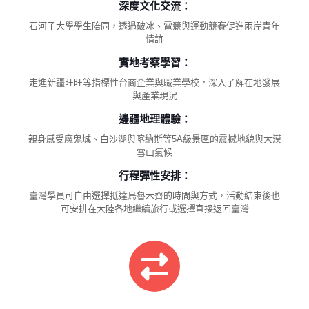
深度文化交流：
石河子大學學生陪同，透過破冰、電競與運動競賽促進兩岸青年
情誼
實地考察學習：
走進新疆旺旺等指標性台商企業與職業學校，深入了解在地發展
與產業現況
邊疆地理體驗：
親身感受魔鬼城、白沙湖與喀納斯等5A級景區的震撼地貌與大漠
雪山氣候
行程彈性安排：
臺灣學員可自由選擇抵達烏魯木齊的時間與方式，活動結束後也
可安排在大陸各地繼續旅行或選擇直接返回臺灣