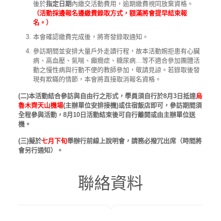
後於
指定日期
內繳交活動費用，逾期繳費視同放棄資格。
（活動採邊報名邊繳費錄取方式，額滿將會提早結束報
名。）
本會確認繳費完成後，將寄發錄取通知。
參訪期間並安排大量戶外走讀行程，故本活動婉拒患有心臟
病、高血壓、氣喘、癲癇症、糖尿病…等不適合參加團體活
動之慢性病與行動不便的教師參加，敬請見諒。若錄取後發
現有欺瞞的情節，本會將直接取消報名資格。
(二)本活動結合參訪與自由行之形式，學員須自行於8月3日抵達
烏
魯木齊天山機場
(主辦單位安排接機)或住宿飯店即可，參訪期間須
全程參與活動，8月10日活動結束後可自行離開或由主辦單位送
機。
(三)擬於
七月下旬
舉辦行前線上說明會，請務必撥冗出席（時間將
會另行通知）。
聯絡資料