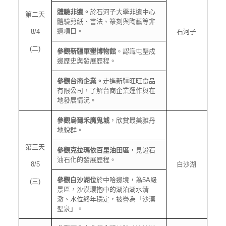
體驗非遺。
於石河子大學非遺中心
第二天
體驗剪紙、書法、篆刻與陶藝等非
遺項目。
8/4
石河子
(二)
參觀新疆軍墾博物館
。認識屯墾戍
邊歷史與發展歷程。
參觀台商企業。
走進新疆旺旺食品
有限公司，了解台商企業運作與在
地發展情況。
參觀烏爾禾魔鬼城
，欣賞最美雅丹
地貌群。
第三天
參觀克拉瑪依百里油田區
，見證石
油石化的發展歷程。
8/5
白沙湖
參觀白沙湖位
於中哈邊境，為5A級
(三)
景區，沙漠環抱中的湖泊湖水清
澈、水位終年穩定，被譽為「沙漠
聖泉」。