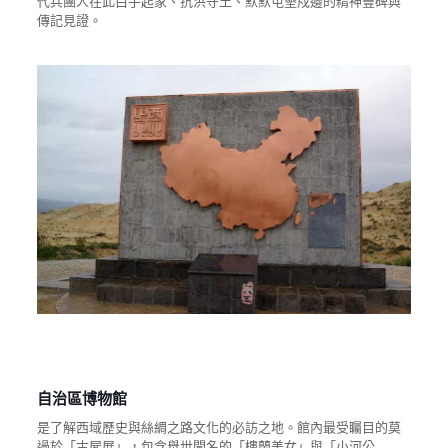
代兵團人在此白手起家、抗洪守土、默默屯墾戍邊的精神豐碑與
傳記見證。
自治區博物館
是了解西域歷史與絲綢之路文化的必訪之地。館內最受矚目的莫
過於「古屍展」，包含舉世聞名的「樓蘭美女」與「小河公