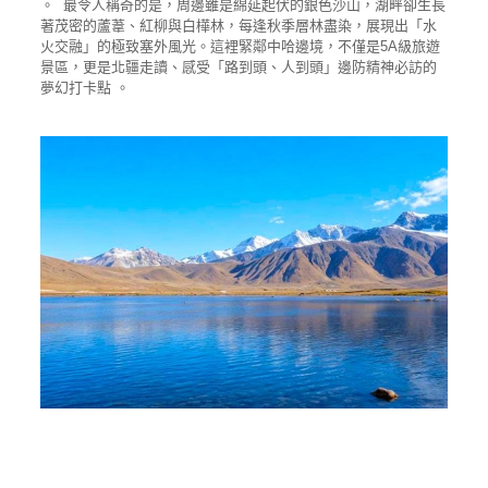
。 最令人稱奇的是，周邊雖是綿延起伏的銀色沙山，湖畔卻生長
著茂密的蘆葦、紅柳與白樺林，每逢秋季層林盡染，展現出「水
火交融」的極致塞外風光。這裡緊鄰中哈邊境，不僅是5A級旅遊
景區，更是北疆走讀、感受「路到頭、人到頭」邊防精神必訪的
夢幻打卡點 。