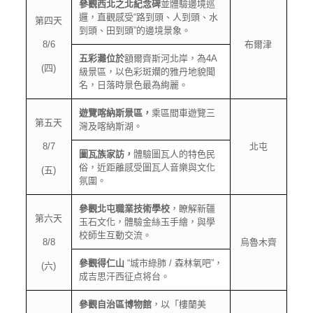
參觀西北之北紀念碑
並體驗邊境巡
邏，直觀感受“路到頭、人到頭、水
第四天
到頭、田到頭”的邊境景象。
8/6
布爾津
五彩灘位於
額爾齊斯河北岸，為4A
(四)
級景區，以色彩斑斕的雅丹地貌聞
名，日落時景色最為絢麗。
遊覽喀納斯景區，
乘區間車遊覽三
第五天
灣及喀納斯湖。
8/7
北屯
圖瓦族家訪，
體驗圖瓦人的特色民
俗，近距離感受圖瓦人音樂與文化
(五)
氛圍。
參觀北屯職業技術學校
，瞭解新疆
第六天
玉石文化，體驗金絲玉手繪，與學
校師生互動交流。
8/8
烏魯木齊
參觀得仁山
“城市綠肺 / 森林氧吧”，
(六)
成吉思汗西征点将台。
參觀自治區博物館
，以「樓蘭美