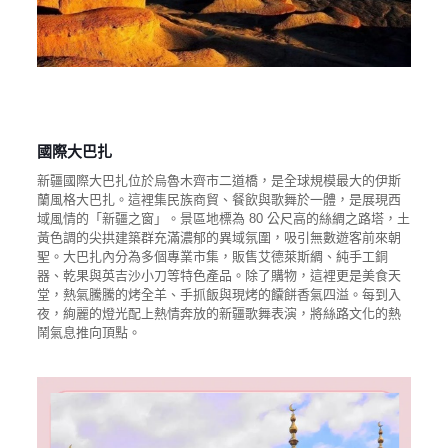
國際大巴扎
新疆國際大巴扎位於烏魯木齊市二道橋，是全球規模最大的伊斯
蘭風格大巴扎。這裡集民族商貿、餐飲與歌舞於一體，是展現西
域風情的「新疆之窗」。景區地標為 80 公尺高的絲綢之路塔，土
黃色調的尖拱建築群充滿濃郁的異域氛圍，吸引無數遊客前來朝
聖。大巴扎內分為多個專業市集，販售艾德萊斯綢、純手工銅
器、乾果與英吉沙小刀等特色產品。除了購物，這裡更是美食天
堂，熱氣騰騰的烤全羊、手抓飯與現烤的饢餅香氣四溢。每到入
夜，絢麗的燈光配上熱情奔放的新疆歌舞表演，將絲路文化的熱
鬧氣息推向頂點。