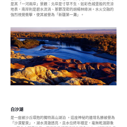
是其「一河兩岸」景觀：北岸是寸草不生、如彩色城堡般的荒涼
地表，南岸則是碧水流淌、蔥鬱茂密的胡楊林綠洲。水火交融的
強烈視覺衝擊，使其被譽為「新疆第一灘」。
白沙湖
是一座被沙丘環抱的獨特高山湖泊 。這座神祕的邊境名勝被譽為
「沙漠聖泉」，湖水清澈透亮，且水位終年穩定，毫無乾涸跡象