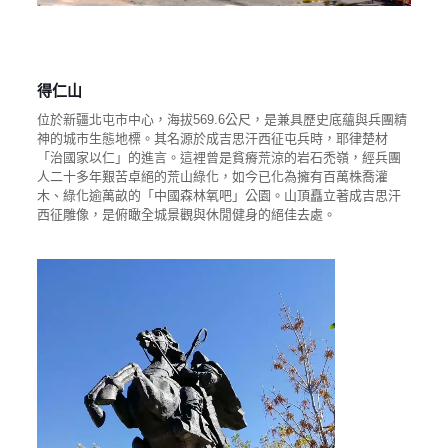
得仁山
位於新疆北屯市中心，海拔569.6公尺，是兼具歷史底蘊與兵團精
神的城市生態地標。其名源於成吉思汗西征屯兵時，耶律楚材
「治國家以仁」的進言。這裡曾是貧瘠荒涼的岩石禿嶺，經兵團
人二十多年艱苦卓絕的荒山綠化，如今已化為擁有百萬株喬灌
木、綠化逾萬畝的「中國森林氧吧」公園。山頂矗立著成吉思汗
西征雕像，是俯瞰全城景觀與休閒健身的絕佳去處。