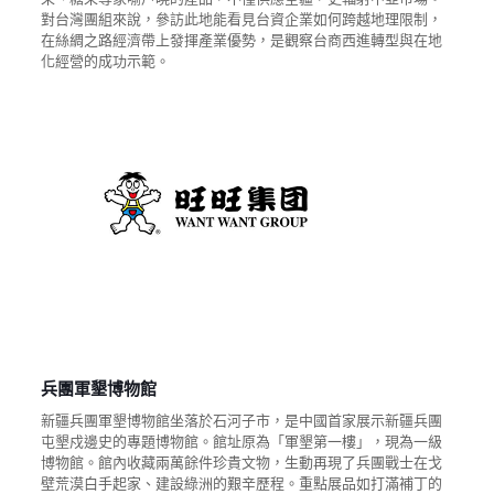
對台灣團組來說，參訪此地能看見台資企業如何跨越地理限制，
在絲綢之路經濟帶上發揮產業優勢，是觀察台商西進轉型與在地
化經營的成功示範。
兵團軍墾博物館
新疆兵團軍墾博物館坐落於石河子市，是中國首家展示新疆兵團
屯墾戍邊史的專題博物館。館址原為「軍墾第一樓」，現為一級
博物館。館內收藏兩萬餘件珍貴文物，生動再現了兵團戰士在戈
壁荒漠白手起家、建設綠洲的艱辛歷程。重點展品如打滿補丁的