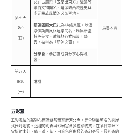
女」古屍與「五星出東方」織錦等
珍貴文物聞名，是領略西域歷史與
多元民族風情的必訪聖地。
第七天
新疆國際大巴扎
為4A級景區，以濃
8/9
烏魯木齊
厚伊斯蘭風格建築聞名，匯集新疆
特色美食、歌舞與各式民族工藝
(日)
品，被譽為「新疆之窗」。
分享會
，參訪團成員分享心得體
會。
第八天
8/10
送機
(一)
五彩灘
五彩灘位於新疆布爾津縣額爾齊斯河北岸，是全疆最著名的懸崖
式雅丹地貌。這裡的泥岩與砂岩富含多種礦物質，在落日餘暉下
會折射出紅、綠、黃、紫、白等色彩斑斕的奇幻奇景。最神奇的