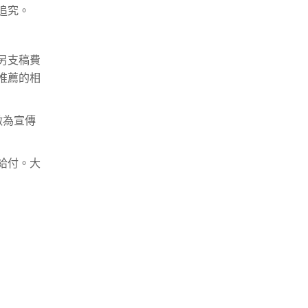
追究。
另支稿費
推薦的相
做為宣傳
給付。大