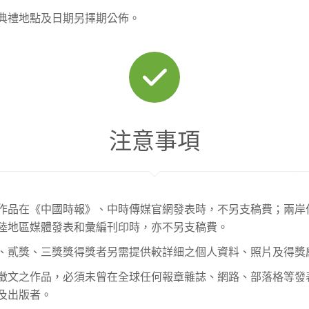
典禮地點及日期另擇期公佈。
注意事項
作品在《中國時報》、中時傳媒官網發表時，不另支稿費；兩岸
陸地區媒體發表和彙編刊印時，亦不另支稿費。
、貳獎、三獎獎得獎者另需提供較詳細之個人資料、照片及得獎
徵文之作品，必須未曾在全球任何報章雜誌、網路、部落格等發
及出版者。