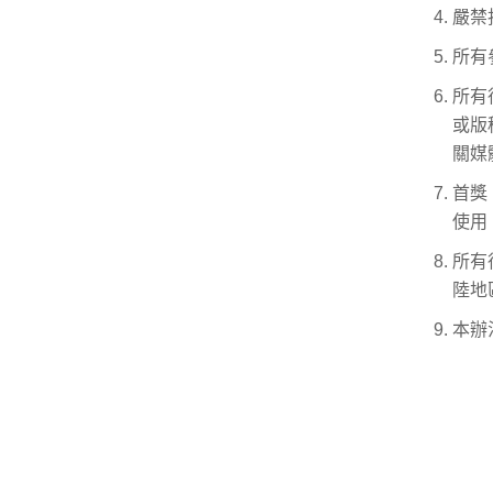
嚴禁
所有
所有
或版
關媒
首獎
使用
所有
陸地
本辦