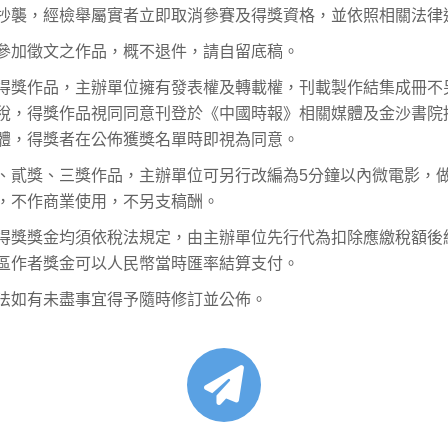
抄襲，經檢舉屬實者立即取消參賽及得獎資格，並依照相關法律
參加徵文之作品，概不退件，請自留底稿。
得獎作品，主辦單位擁有發表權及轉載權，刊載製作結集成冊不
稅，得獎作品視同同意刊登於《中國時報》相關媒體及金沙書院
體，得獎者在公佈獲獎名單時即視為同意。
、貳獎、三獎作品，主辦單位可另行改編為5分鐘以內微電影，
，不作商業使用，不另支稿酬。
得獎獎金均須依稅法規定，由主辦單位先行代為扣除應繳稅額後
區作者獎金可以人民幣當時匯率結算支付。
法如有未盡事宜得予隨時修訂並公佈。