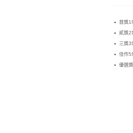
首獎1
貳獎2
三獎3
佳作5
優選獎